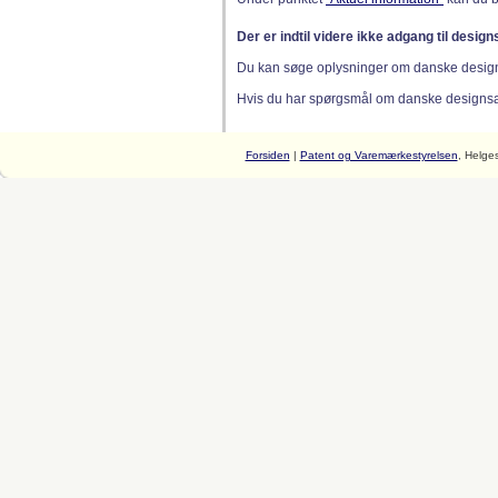
Der er indtil videre ikke adgang til desig
Du kan søge oplysninger om danske desig
Hvis du har spørgsmål om danske designsager
Forsiden
|
Patent og Varemærkestyrelsen
, Helge