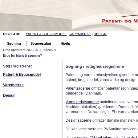
REGISTRE
–
PATENT & BRUGSMODEL
|
VAREMÆRKE
|
DESIGN
Data opdateret 2026-07-10 00:05:00
Brug for hjælp til søgning?
Søg i registrene:
Søgning i rettighedsregistrene
Patent & Brugsmodel
Patent- og Varemærkestyrelsen giver her a
patent, brugsmodel, varemærke og design.
Varemærke
Patentsagerne
omfatter patentansøgninger,
gældende i Danmark.
Design
Varemærkesagerne
omfatter danske varemæ
Madridprotokollen) gældende i Danmark. 
varemærker. Du kan søge i EU-varemærker
Designsagerne
omfatter danske mønster- o
Du kan læse mere om PVSonline servicen 
Under punktet
"Aktuel information"
kan du bl