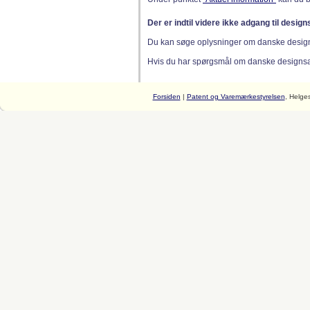
Der er indtil videre ikke adgang til desig
Du kan søge oplysninger om danske desig
Hvis du har spørgsmål om danske designsager
Forsiden
|
Patent og Varemærkestyrelsen
, Helge