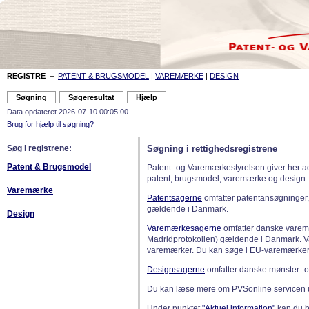
REGISTRE
–
PATENT & BRUGSMODEL
|
VAREMÆRKE
|
DESIGN
Data opdateret 2026-07-10 00:05:00
Brug for hjælp til søgning?
Søg i registrene:
Søgning i rettighedsregistrene
Patent & Brugsmodel
Patent- og Varemærkestyrelsen giver her a
patent, brugsmodel, varemærke og design.
Varemærke
Patentsagerne
omfatter patentansøgninger,
gældende i Danmark.
Design
Varemærkesagerne
omfatter danske varemæ
Madridprotokollen) gældende i Danmark. 
varemærker. Du kan søge i EU-varemærker
Designsagerne
omfatter danske mønster- o
Du kan læse mere om PVSonline servicen 
Under punktet
"Aktuel information"
kan du bl