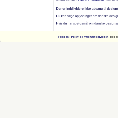
Der er indtil videre ikke adgang til desig
Du kan søge oplysninger om danske desig
Hvis du har spørgsmål om danske designsager
Forsiden
|
Patent og Varemærkestyrelsen
, Helge