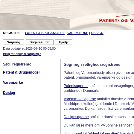
REGISTRE
–
PATENT & BRUGSMODEL
|
VAREMÆRKE
|
DESIGN
Data opdateret 2026-07-10 00:05:00
Brug for hjælp til søgning?
Søg i registrene:
Søgning i rettighedsregistrene
Patent & Brugsmodel
Patent- og Varemærkestyrelsen giver her a
patent, brugsmodel, varemærke og design.
Varemærke
Patentsagerne
omfatter patentansøgninger,
gældende i Danmark.
Design
Varemærkesagerne
omfatter danske varemæ
Madridprotokollen) gældende i Danmark. 
varemærker. Du kan søge i EU-varemærker
Designsagerne
omfatter danske mønster- o
Du kan læse mere om PVSonline servicen 
Under punktet
"Aktuel information"
kan du bl