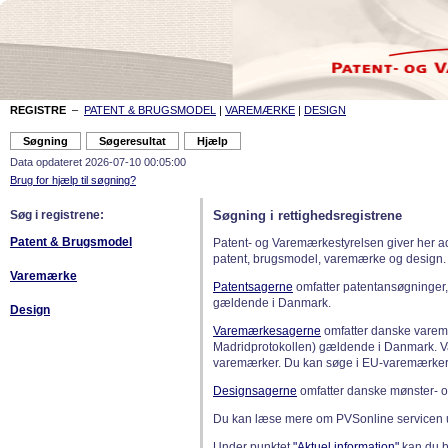
REGISTRE
–
PATENT & BRUGSMODEL
|
VAREMÆRKE
|
DESIGN
Data opdateret 2026-07-10 00:05:00
Brug for hjælp til søgning?
Søg i registrene:
Søgning i rettighedsregistrene
Patent & Brugsmodel
Patent- og Varemærkestyrelsen giver her a
patent, brugsmodel, varemærke og design.
Varemærke
Patentsagerne
omfatter patentansøgninger,
gældende i Danmark.
Design
Varemærkesagerne
omfatter danske varemæ
Madridprotokollen) gældende i Danmark. 
varemærker. Du kan søge i EU-varemærker
Designsagerne
omfatter danske mønster- o
Du kan læse mere om PVSonline servicen 
Under punktet
"Aktuel information"
kan du bl