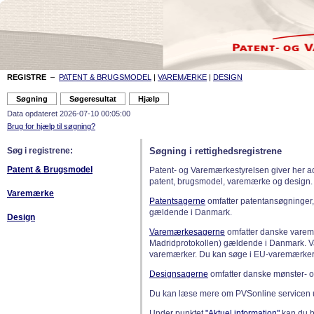
REGISTRE
–
PATENT & BRUGSMODEL
|
VAREMÆRKE
|
DESIGN
Data opdateret 2026-07-10 00:05:00
Brug for hjælp til søgning?
Søg i registrene:
Søgning i rettighedsregistrene
Patent & Brugsmodel
Patent- og Varemærkestyrelsen giver her a
patent, brugsmodel, varemærke og design.
Varemærke
Patentsagerne
omfatter patentansøgninger,
gældende i Danmark.
Design
Varemærkesagerne
omfatter danske varemæ
Madridprotokollen) gældende i Danmark. 
varemærker. Du kan søge i EU-varemærker
Designsagerne
omfatter danske mønster- o
Du kan læse mere om PVSonline servicen 
Under punktet
"Aktuel information"
kan du bl