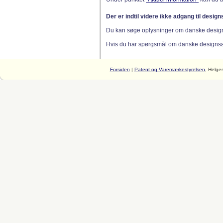
Der er indtil videre ikke adgang til desig
Du kan søge oplysninger om danske desig
Hvis du har spørgsmål om danske designsager
Forsiden
|
Patent og Varemærkestyrelsen
, Helge