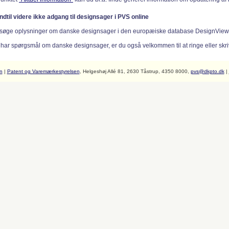
indtil videre ikke adgang til designsager i PVS online
søge oplysninger om danske designsager i den europæiske database DesignVie
 har spørgsmål om danske designsager, er du også velkommen til at ringe eller skriv
n
|
Patent og Varemærkestyrelsen
, Helgeshøj Allé 81, 2630 Tåstrup, 4350 8000,
pvs@dkpto.dk
|