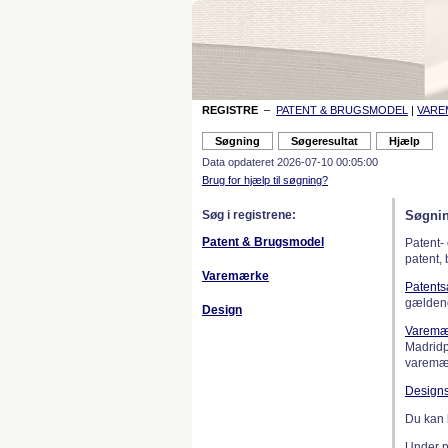
REGISTRE
–
PATENT & BRUGSMODEL
|
VAR
Data opdateret 2026-07-10 00:05:00
Brug for hjælp til søgning?
Søg i registrene:
Søgnin
Patent & Brugsmodel
Patent-
patent,
Varemærke
Patent
gælden
Design
Varemæ
Madridp
varemær
Design
Du kan 
Under 