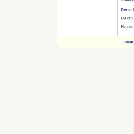
Der er 
Du kan 
Hvis du
Forside