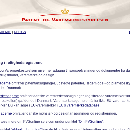
EMÆRKE
|
DESIGN
g i rettighedsregistrene
 og Varemærkestyrelsen giver her adgang til sagsoplysninger og dokumenter fra d
 brugsmodel, varemærke og design.
sagerne
omfatter patentansøgninger, udstedte patenter, lægemiddel- og plantebeskyt
de i Danmark.
rkesagerne
omfatter danske varemærkeansøgninger, registrerede varemærker samt
rotokollen) gældende i Danmark. Varemærkesagerne omfatter ikke EU-varemærke
ker. Du kan søge i EU-varemærker i
EU's varemærkedatabase
.
sagerne
omfatter danske mønster- og designansøgninger og registreringer.
læse mere om PVSonline servicen under punktet
"Om PVSonline"
.
punktet
"Aktuel information"
kan du bl.a. finde generel information om opdatering af 