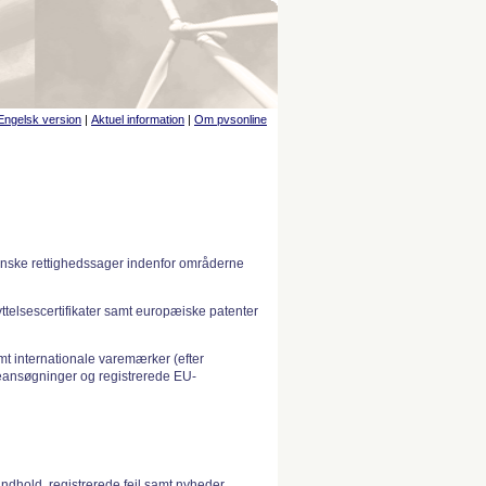
Engelsk version
|
Aktuel information
|
Om pvsonline
anske rettighedssager indenfor områderne
telsescertifikater samt europæiske patenter
 internationale varemærker (efter
ansøgninger og registrerede EU-
indhold, registrerede fejl samt nyheder.