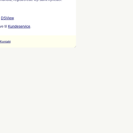
w
DSView
.
e til
Kundeservice
.
Kontakt