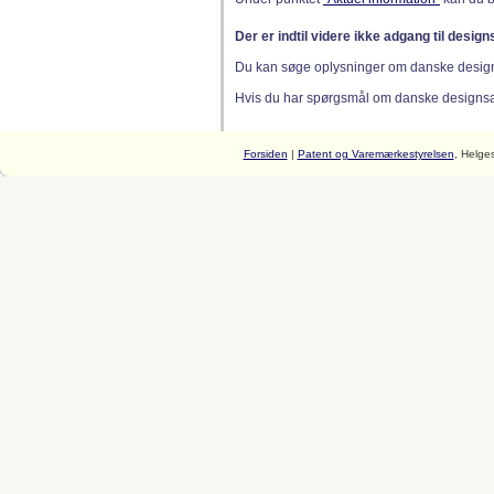
Der er indtil videre ikke adgang til desig
Du kan søge oplysninger om danske desig
Hvis du har spørgsmål om danske designsager
Forsiden
|
Patent og Varemærkestyrelsen
, Helge