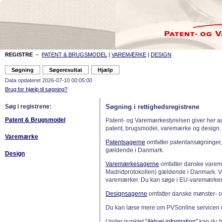
REGISTRE
–
PATENT & BRUGSMODEL
|
VAREMÆRKE
|
DESIGN
Data opdateret 2026-07-10 00:05:00
Brug for hjælp til søgning?
Søg i registrene:
Søgning i rettighedsregistrene
Patent & Brugsmodel
Patent- og Varemærkestyrelsen giver her a
patent, brugsmodel, varemærke og design.
Varemærke
Patentsagerne
omfatter patentansøgninger,
gældende i Danmark.
Design
Varemærkesagerne
omfatter danske varemæ
Madridprotokollen) gældende i Danmark. 
varemærker. Du kan søge i EU-varemærker
Designsagerne
omfatter danske mønster- o
Du kan læse mere om PVSonline servicen 
Under punktet
"Aktuel information"
kan du bl