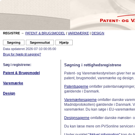
REGISTRE
–
PATENT & BRUGSMODEL
|
VAREMÆRKE
|
DESIGN
Data opdateret 2026-07-10 00:05:00
Brug for hjælp til søgning?
Søg i registrene:
Søgning i rettighedsregistrene
Patent & Brugsmodel
Patent- og Varemærkestyrelsen giver her a
patent, brugsmodel, varemærke og design.
Varemærke
Patentsagerne
omfatter patentansøgninger,
gældende i Danmark.
Design
Varemærkesagerne
omfatter danske varemæ
Madridprotokollen) gældende i Danmark. 
varemærker. Du kan søge i EU-varemærker
Designsagerne
omfatter danske mønster- o
Du kan læse mere om PVSonline servicen 
Under punktet
"Aktuel information"
kan du bl