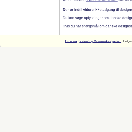
Der er indtil videre ikke adgang til desig
Du kan søge oplysninger om danske desig
Hvis du har spørgsmål om danske designsager
Forsiden
|
Patent og Varemærkestyrelsen
, Helge