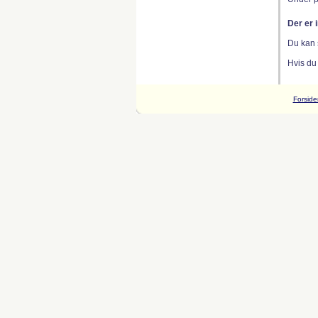
Der er 
Du kan 
Hvis du
Forside