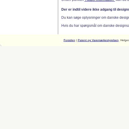
Der er indtil videre ikke adgang til desig
Du kan søge oplysninger om danske desig
Hvis du har spørgsmål om danske designsager
Forsiden
|
Patent og Varemærkestyrelsen
, Helge