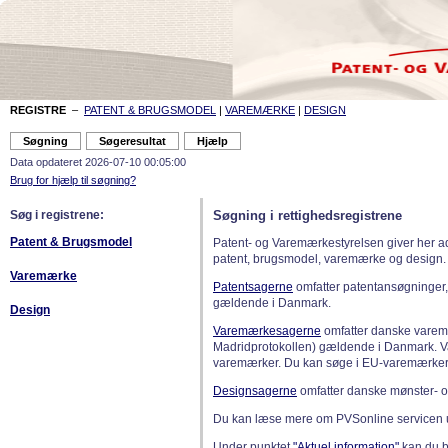
REGISTRE
–
PATENT & BRUGSMODEL
|
VAREMÆRKE
|
DESIGN
Data opdateret 2026-07-10 00:05:00
Brug for hjælp til søgning?
Søg i registrene:
Søgning i rettighedsregistrene
Patent & Brugsmodel
Patent- og Varemærkestyrelsen giver her a
patent, brugsmodel, varemærke og design.
Varemærke
Patentsagerne
omfatter patentansøgninger,
gældende i Danmark.
Design
Varemærkesagerne
omfatter danske varemæ
Madridprotokollen) gældende i Danmark. 
varemærker. Du kan søge i EU-varemærker
Designsagerne
omfatter danske mønster- o
Du kan læse mere om PVSonline servicen 
Under punktet
"Aktuel information"
kan du bl