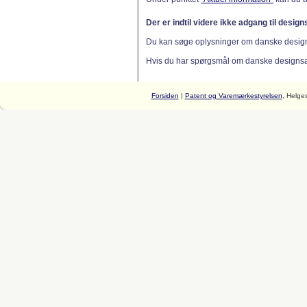
Der er indtil videre ikke adgang til desig
Du kan søge oplysninger om danske desig
Hvis du har spørgsmål om danske designsager
Forsiden
|
Patent og Varemærkestyrelsen
, Helge