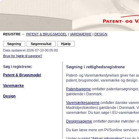
REGISTRE
–
PATENT & BRUGSMODEL
|
VAREMÆRKE
|
DESIGN
Data opdateret 2026-07-10 00:05:00
Brug for hjælp til søgning?
Søg i registrene:
Søgning i rettighedsregistrene
Patent & Brugsmodel
Patent- og Varemærkestyrelsen giver her a
patent, brugsmodel, varemærke og design.
Varemærke
Patentsagerne
omfatter patentansøgninger,
gældende i Danmark.
Design
Varemærkesagerne
omfatter danske varemæ
Madridprotokollen) gældende i Danmark. 
varemærker. Du kan søge i EU-varemærker
Designsagerne
omfatter danske mønster- o
Du kan læse mere om PVSonline servicen 
Under punktet
"Aktuel information"
kan du bl