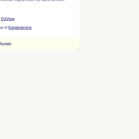
w
DSView
.
e til
Kundeservice
.
Kontakt