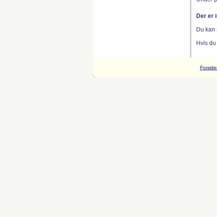
Der er 
Du kan 
Hvis du
Forside