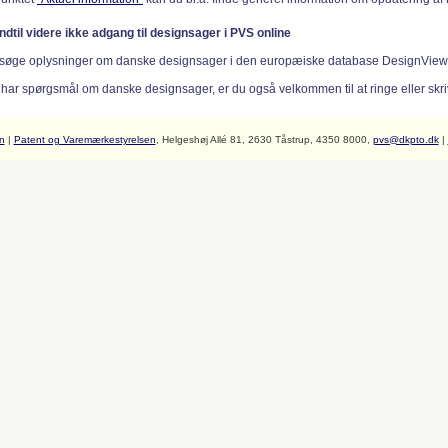
indtil videre ikke adgang til designsager i PVS online
søge oplysninger om danske designsager i den europæiske database DesignVie
 har spørgsmål om danske designsager, er du også velkommen til at ringe eller skriv
n
|
Patent og Varemærkestyrelsen
, Helgeshøj Allé 81, 2630 Tåstrup, 4350 8000,
pvs@dkpto.dk
|