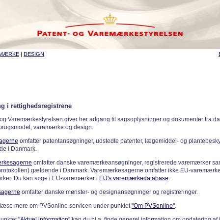
EMÆRKE
|
DESIGN
g i rettighedsregistrene
 og Varemærkestyrelsen giver her adgang til sagsoplysninger og dokumenter fra d
 brugsmodel, varemærke og design.
sagerne
omfatter patentansøgninger, udstedte patenter, lægemiddel- og plantebeskyt
de i Danmark.
rkesagerne
omfatter danske varemærkeansøgninger, registrerede varemærker samt
rotokollen) gældende i Danmark. Varemærkesagerne omfatter ikke EU-varemærke
ker. Du kan søge i EU-varemærker i
EU's varemærkedatabase
.
sagerne
omfatter danske mønster- og designansøgninger og registreringer.
læse mere om PVSonline servicen under punktet
"Om PVSonline"
.
punktet
"Aktuel information"
kan du bl.a. finde generel information om opdatering af 