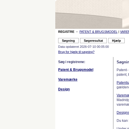
REGISTRE
–
PATENT & BRUGSMODEL
|
VAR
Data opdateret 2026-07-10 00:05:00
Brug for hjælp til søgning?
Søg i registrene:
Søgnin
Patent & Brugsmodel
Patent-
patent,
Varemærke
Patent
gælden
Design
Varemæ
Madridp
varemær
Design
Du kan 
Under 