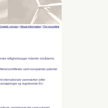
Engelsk version
|
Aktuel information
|
Om pvsonline
anske rettighedssager indenfor områderne
telsescertifikater samt europæiske patenter
 internationale varemærker (efter
ansøgninger og registrerede EU-
indhold, registrerede fejl samt nyheder.