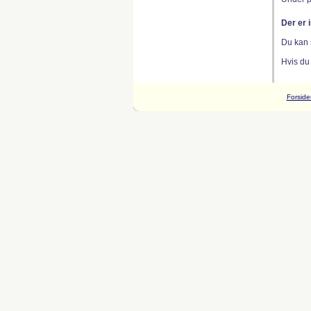
Der er 
Du kan 
Hvis du
Forside