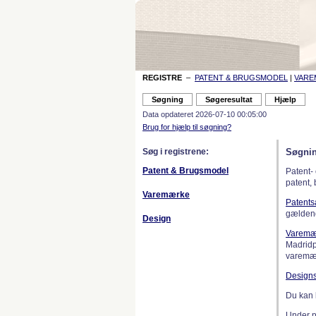
REGISTRE
–
PATENT & BRUGSMODEL
|
VAR
Data opdateret 2026-07-10 00:05:00
Brug for hjælp til søgning?
Søg i registrene:
Søgnin
Patent & Brugsmodel
Patent-
patent,
Varemærke
Patent
gælden
Design
Varemæ
Madridp
varemær
Design
Du kan 
Under 