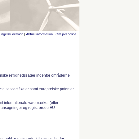
Engelsk version
|
Aktuel information
|
Om pvsonline
anske rettighedssager indenfor områderne
telsescertifikater samt europæiske patenter
 internationale varemærker (efter
ansøgninger og registrerede EU-
indhold, registrerede fejl samt nyheder.