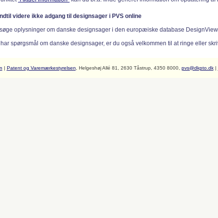
indtil videre ikke adgang til designsager i PVS online
søge oplysninger om danske designsager i den europæiske database DesignVie
 har spørgsmål om danske designsager, er du også velkommen til at ringe eller skriv
n
|
Patent og Varemærkestyrelsen
, Helgeshøj Allé 81, 2630 Tåstrup, 4350 8000,
pvs@dkpto.dk
|