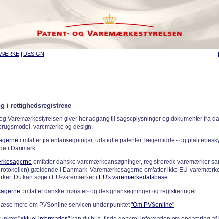
EMÆRKE
|
DESIGN
g i rettighedsregistrene
 og Varemærkestyrelsen giver her adgang til sagsoplysninger og dokumenter fra d
 brugsmodel, varemærke og design.
sagerne
omfatter patentansøgninger, udstedte patenter, lægemiddel- og plantebeskyt
de i Danmark.
rkesagerne
omfatter danske varemærkeansøgninger, registrerede varemærker samt
rotokollen) gældende i Danmark. Varemærkesagerne omfatter ikke EU-varemærke
ker. Du kan søge i EU-varemærker i
EU's varemærkedatabase
.
sagerne
omfatter danske mønster- og designansøgninger og registreringer.
læse mere om PVSonline servicen under punktet
"Om PVSonline"
.
punktet
"Aktuel information"
kan du bl.a. finde generel information om opdatering af 