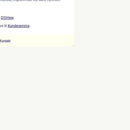
w
DSView
.
e til
Kundeservice
.
Kontakt