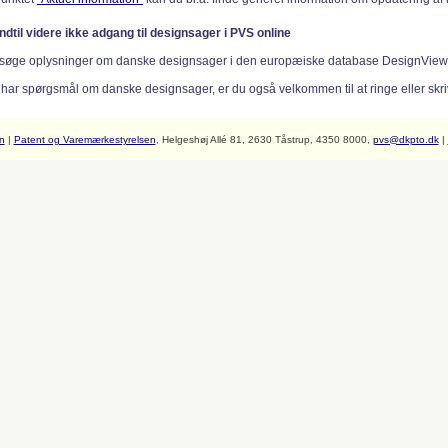
indtil videre ikke adgang til designsager i PVS online
søge oplysninger om danske designsager i den europæiske database DesignVie
 har spørgsmål om danske designsager, er du også velkommen til at ringe eller skriv
n
|
Patent og Varemærkestyrelsen
, Helgeshøj Allé 81, 2630 Tåstrup, 4350 8000,
pvs@dkpto.dk
|