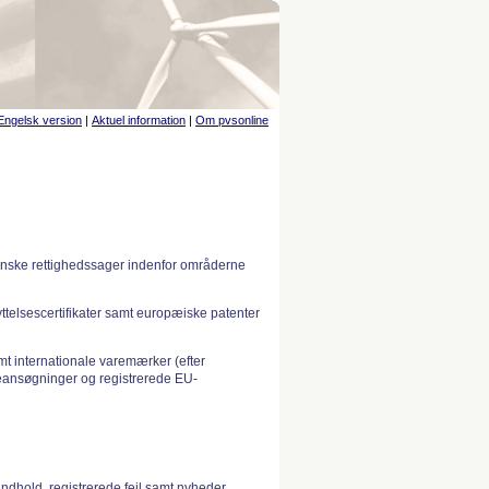
Engelsk version
|
Aktuel information
|
Om pvsonline
anske rettighedssager indenfor områderne
telsescertifikater samt europæiske patenter
 internationale varemærker (efter
ansøgninger og registrerede EU-
indhold, registrerede fejl samt nyheder.