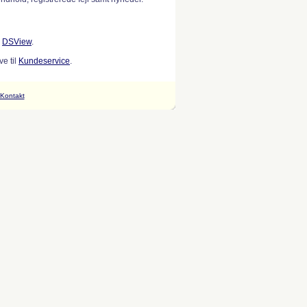
w
DSView
.
e til
Kundeservice
.
Kontakt