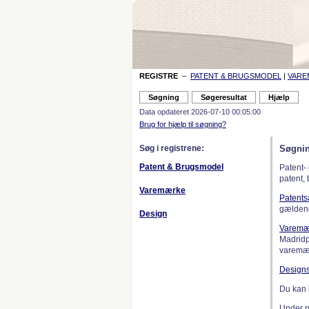
REGISTRE
–
PATENT & BRUGSMODEL
|
VAR
Data opdateret 2026-07-10 00:05:00
Brug for hjælp til søgning?
Søg i registrene:
Søgnin
Patent & Brugsmodel
Patent-
patent,
Varemærke
Patent
gælden
Design
Varemæ
Madridp
varemær
Design
Du kan 
Under 