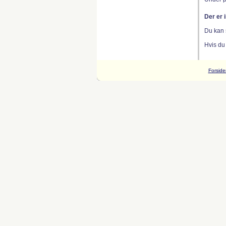
Der er 
Du kan 
Hvis du
Forside