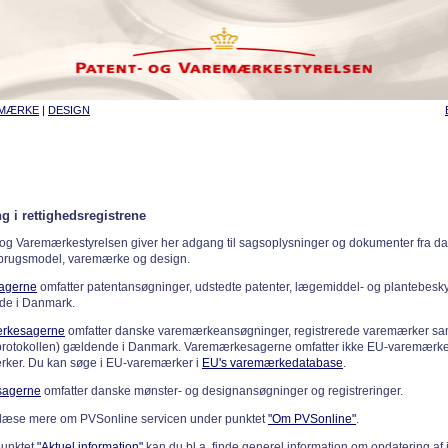
EMÆRKE
|
DESIGN
g i rettighedsregistrene
 og Varemærkestyrelsen giver her adgang til sagsoplysninger og dokumenter fra d
 brugsmodel, varemærke og design.
sagerne
omfatter patentansøgninger, udstedte patenter, lægemiddel- og plantebeskyt
de i Danmark.
rkesagerne
omfatter danske varemærkeansøgninger, registrerede varemærker samt
rotokollen) gældende i Danmark. Varemærkesagerne omfatter ikke EU-varemærke
ker. Du kan søge i EU-varemærker i
EU's varemærkedatabase
.
sagerne
omfatter danske mønster- og designansøgninger og registreringer.
læse mere om PVSonline servicen under punktet
"Om PVSonline"
.
punktet
"Aktuel information"
kan du bl.a. finde generel information om opdatering af 