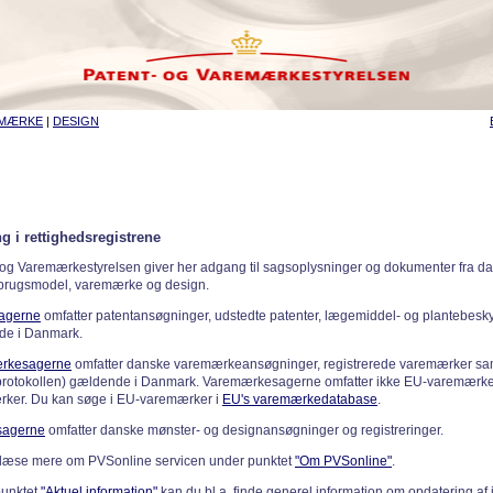
EMÆRKE
|
DESIGN
g i rettighedsregistrene
 og Varemærkestyrelsen giver her adgang til sagsoplysninger og dokumenter fra d
 brugsmodel, varemærke og design.
sagerne
omfatter patentansøgninger, udstedte patenter, lægemiddel- og plantebeskyt
de i Danmark.
rkesagerne
omfatter danske varemærkeansøgninger, registrerede varemærker samt
rotokollen) gældende i Danmark. Varemærkesagerne omfatter ikke EU-varemærke
ker. Du kan søge i EU-varemærker i
EU's varemærkedatabase
.
sagerne
omfatter danske mønster- og designansøgninger og registreringer.
læse mere om PVSonline servicen under punktet
"Om PVSonline"
.
punktet
"Aktuel information"
kan du bl.a. finde generel information om opdatering af 