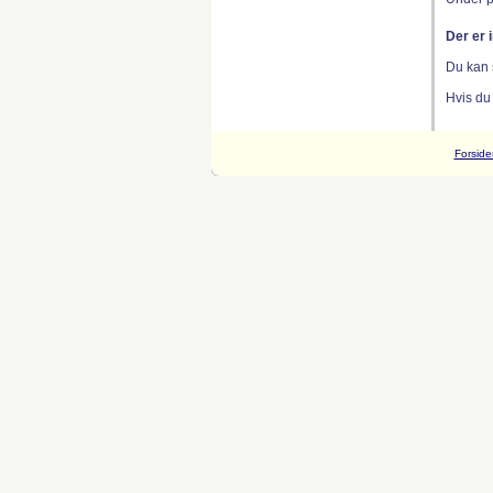
Der er 
Du kan 
Hvis du
Forside