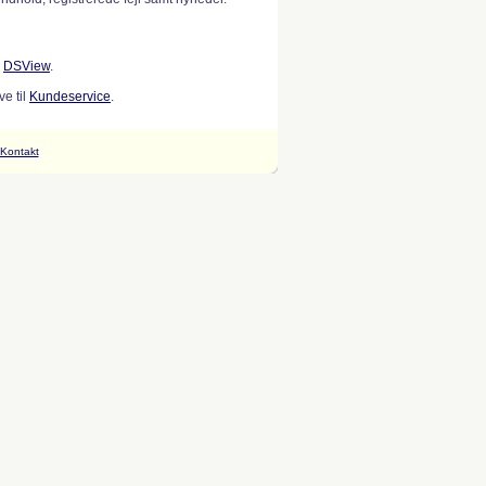
w
DSView
.
e til
Kundeservice
.
Kontakt