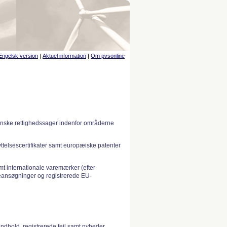
Engelsk version
|
Aktuel information
|
Om pvsonline
anske rettighedssager indenfor områderne
telsescertifikater samt europæiske patenter
 internationale varemærker (efter
ansøgninger og registrerede EU-
indhold, registrerede fejl samt nyheder.