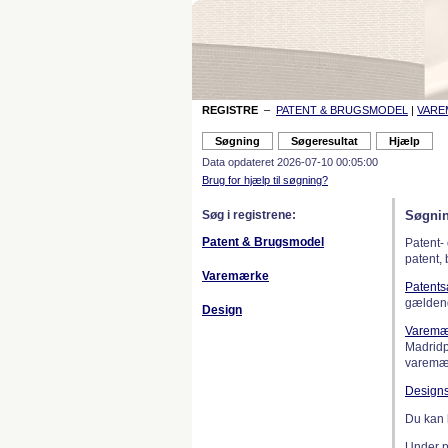
REGISTRE
–
PATENT & BRUGSMODEL
|
VAR
Data opdateret 2026-07-10 00:05:00
Brug for hjælp til søgning?
Søg i registrene:
Søgnin
Patent & Brugsmodel
Patent-
patent,
Varemærke
Patent
gælden
Design
Varemæ
Madridp
varemær
Design
Du kan 
Under 