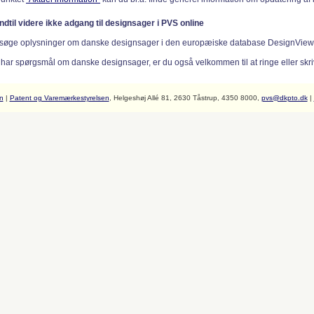
indtil videre ikke adgang til designsager i PVS online
søge oplysninger om danske designsager i den europæiske database DesignVie
 har spørgsmål om danske designsager, er du også velkommen til at ringe eller skriv
n
|
Patent og Varemærkestyrelsen
, Helgeshøj Allé 81, 2630 Tåstrup, 4350 8000,
pvs@dkpto.dk
|