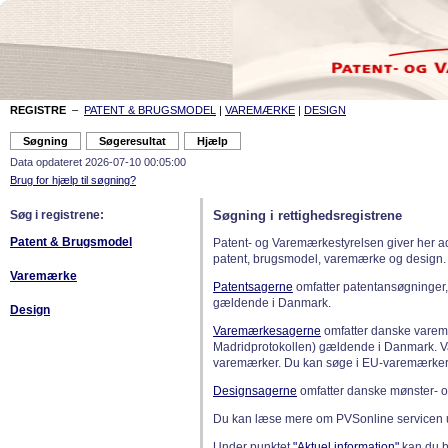
REGISTRE
–
PATENT & BRUGSMODEL
|
VAREMÆRKE
|
DESIGN
Data opdateret 2026-07-10 00:05:00
Brug for hjælp til søgning?
Søg i registrene:
Søgning i rettighedsregistrene
Patent & Brugsmodel
Patent- og Varemærkestyrelsen giver her a
patent, brugsmodel, varemærke og design.
Varemærke
Patentsagerne
omfatter patentansøgninger,
gældende i Danmark.
Design
Varemærkesagerne
omfatter danske varemæ
Madridprotokollen) gældende i Danmark. 
varemærker. Du kan søge i EU-varemærker
Designsagerne
omfatter danske mønster- o
Du kan læse mere om PVSonline servicen 
Under punktet
"Aktuel information"
kan du bl