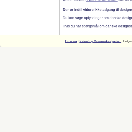
Der er indtil videre ikke adgang til desig
Du kan søge oplysninger om danske desig
Hvis du har spørgsmål om danske designsager
Forsiden
|
Patent og Varemærkestyrelsen
, Helge