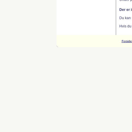
Der er 
Du kan 
Hvis du
Forside