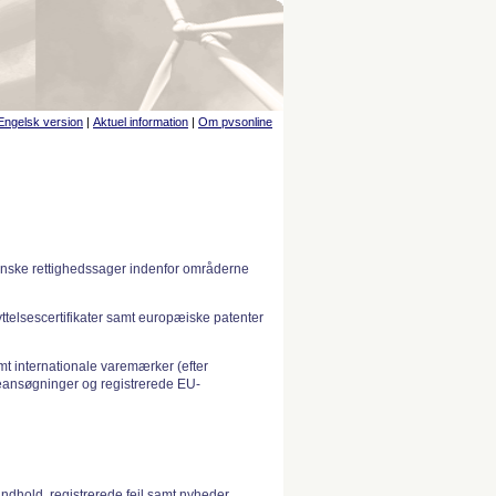
Engelsk version
|
Aktuel information
|
Om pvsonline
anske rettighedssager indenfor områderne
telsescertifikater samt europæiske patenter
 internationale varemærker (efter
ansøgninger og registrerede EU-
indhold, registrerede fejl samt nyheder.