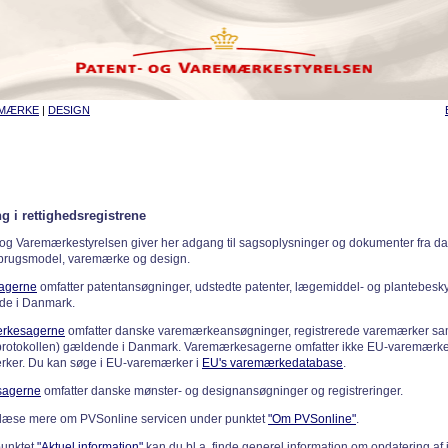
EMÆRKE
|
DESIGN
g i rettighedsregistrene
 og Varemærkestyrelsen giver her adgang til sagsoplysninger og dokumenter fra d
 brugsmodel, varemærke og design.
sagerne
omfatter patentansøgninger, udstedte patenter, lægemiddel- og plantebeskyt
de i Danmark.
rkesagerne
omfatter danske varemærkeansøgninger, registrerede varemærker samt
rotokollen) gældende i Danmark. Varemærkesagerne omfatter ikke EU-varemærke
ker. Du kan søge i EU-varemærker i
EU's varemærkedatabase
.
sagerne
omfatter danske mønster- og designansøgninger og registreringer.
læse mere om PVSonline servicen under punktet
"Om PVSonline"
.
punktet
"Aktuel information"
kan du bl.a. finde generel information om opdatering af 