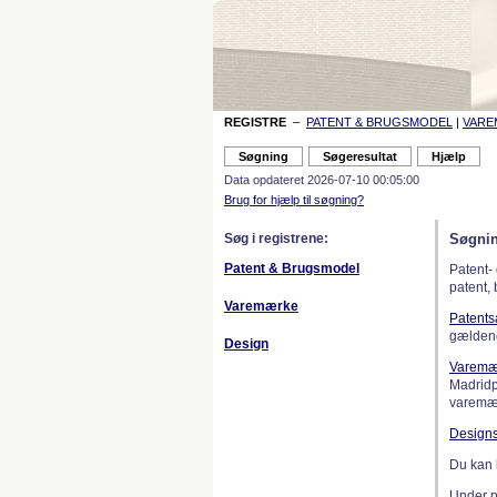
REGISTRE
–
PATENT & BRUGSMODEL
|
VAR
Data opdateret 2026-07-10 00:05:00
Brug for hjælp til søgning?
Søg i registrene:
Søgnin
Patent & Brugsmodel
Patent-
patent,
Varemærke
Patent
gælden
Design
Varemæ
Madridp
varemær
Design
Du kan 
Under 