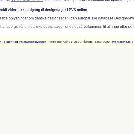
indtil videre ikke adgang til designsager i PVS online
søge oplysninger om danske designsager i den europæiske database DesignVie
 har spørgsmål om danske designsager, er du også velkommen til at ringe eller skriv
n
|
Patent og Varemærkestyrelsen
, Helgeshøj Allé 81, 2630 Tåstrup, 4350 8000,
pvs@dkpto.dk
|