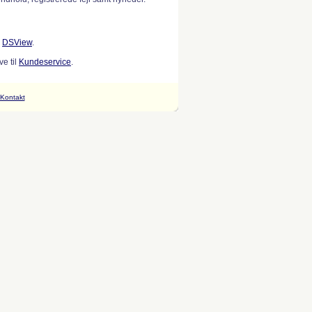
w
DSView
.
e til
Kundeservice
.
Kontakt