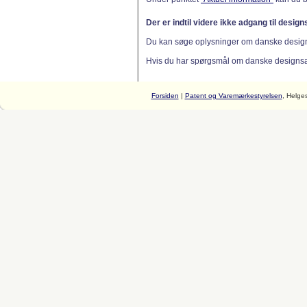
Der er indtil videre ikke adgang til desig
Du kan søge oplysninger om danske desig
Hvis du har spørgsmål om danske designsager
Forsiden
|
Patent og Varemærkestyrelsen
, Helge