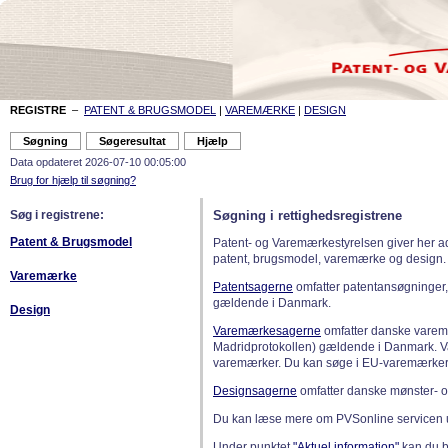
REGISTRE
–
PATENT & BRUGSMODEL
|
VAREMÆRKE
|
DESIGN
Data opdateret 2026-07-10 00:05:00
Brug for hjælp til søgning?
Søg i registrene:
Søgning i rettighedsregistrene
Patent & Brugsmodel
Patent- og Varemærkestyrelsen giver her a
patent, brugsmodel, varemærke og design.
Varemærke
Patentsagerne
omfatter patentansøgninger,
gældende i Danmark.
Design
Varemærkesagerne
omfatter danske varemæ
Madridprotokollen) gældende i Danmark. 
varemærker. Du kan søge i EU-varemærker
Designsagerne
omfatter danske mønster- o
Du kan læse mere om PVSonline servicen 
Under punktet
"Aktuel information"
kan du bl