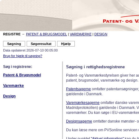
REGISTRE
–
PATENT & BRUGSMODEL
|
VAREMÆRKE
|
DESIGN
Data opdateret 2026-07-10 00:05:00
Brug for hjælp til søgning?
Søg i registrene:
Søgning i rettighedsregistrene
Patent & Brugsmodel
Patent- og Varemærkestyrelsen giver her a
patent, brugsmodel, varemærke og design.
Varemærke
Patentsagerne
omfatter patentansøgninger,
gældende i Danmark.
Design
Varemærkesagerne
omfatter danske varemæ
Madridprotokollen) gældende i Danmark. 
varemærker. Du kan søge i EU-varemærker
Designsagerne
omfatter danske mønster- o
Du kan læse mere om PVSonline servicen 
Under punktet
"Aktuel information"
kan du bl