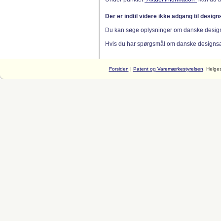
Der er indtil videre ikke adgang til desig
Du kan søge oplysninger om danske desig
Hvis du har spørgsmål om danske designsager
Forsiden
|
Patent og Varemærkestyrelsen
, Helge