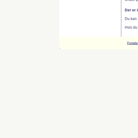
Der er 
Du kan 
Hvis du
Forside