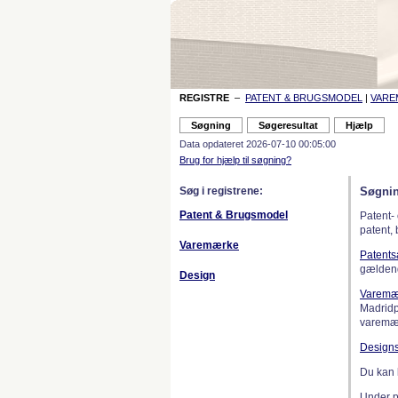
REGISTRE
–
PATENT & BRUGSMODEL
|
VAR
Data opdateret 2026-07-10 00:05:00
Brug for hjælp til søgning?
Søg i registrene:
Søgnin
Patent & Brugsmodel
Patent-
patent,
Varemærke
Patent
gælden
Design
Varemæ
Madridp
varemær
Design
Du kan 
Under 