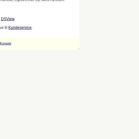
w
DSView
.
e til
Kundeservice
.
Kontakt