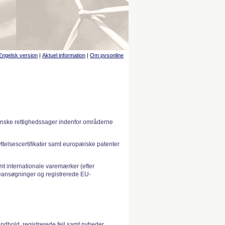
Engelsk version
|
Aktuel information
|
Om pvsonline
anske rettighedssager indenfor områderne
telsescertifikater samt europæiske patenter
 internationale varemærker (efter
ansøgninger og registrerede EU-
indhold, registrerede fejl samt nyheder.