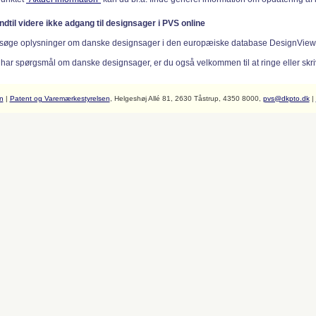
indtil videre ikke adgang til designsager i PVS online
søge oplysninger om danske designsager i den europæiske database DesignVie
 har spørgsmål om danske designsager, er du også velkommen til at ringe eller skriv
n
|
Patent og Varemærkestyrelsen
, Helgeshøj Allé 81, 2630 Tåstrup, 4350 8000,
pvs@dkpto.dk
|