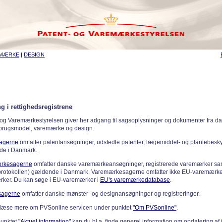
EMÆRKE
|
DESIGN
g i rettighedsregistrene
 og Varemærkestyrelsen giver her adgang til sagsoplysninger og dokumenter fra d
 brugsmodel, varemærke og design.
sagerne
omfatter patentansøgninger, udstedte patenter, lægemiddel- og plantebeskyt
de i Danmark.
rkesagerne
omfatter danske varemærkeansøgninger, registrerede varemærker samt
rotokollen) gældende i Danmark. Varemærkesagerne omfatter ikke EU-varemærke
ker. Du kan søge i EU-varemærker i
EU's varemærkedatabase
.
sagerne
omfatter danske mønster- og designansøgninger og registreringer.
læse mere om PVSonline servicen under punktet
"Om PVSonline"
.
punktet
"Aktuel information"
kan du bl.a. finde generel information om opdatering af 