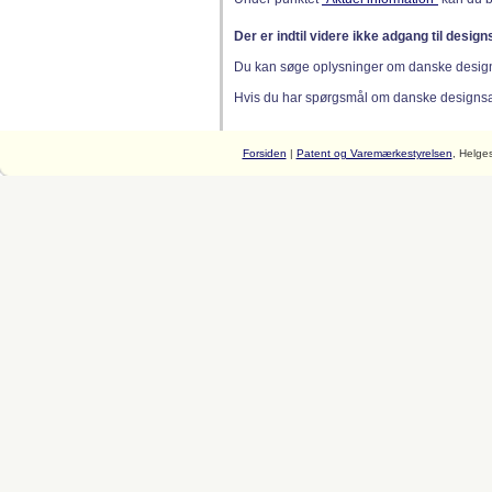
Der er indtil videre ikke adgang til desig
Du kan søge oplysninger om danske desig
Hvis du har spørgsmål om danske designsager
Forsiden
|
Patent og Varemærkestyrelsen
, Helge