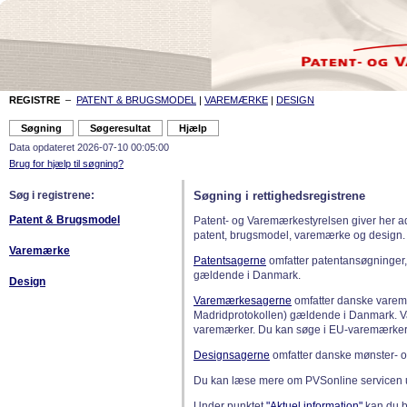
REGISTRE
–
PATENT & BRUGSMODEL
|
VAREMÆRKE
|
DESIGN
Data opdateret 2026-07-10 00:05:00
Brug for hjælp til søgning?
Søg i registrene:
Søgning i rettighedsregistrene
Patent & Brugsmodel
Patent- og Varemærkestyrelsen giver her a
patent, brugsmodel, varemærke og design.
Varemærke
Patentsagerne
omfatter patentansøgninger,
gældende i Danmark.
Design
Varemærkesagerne
omfatter danske varemæ
Madridprotokollen) gældende i Danmark. 
varemærker. Du kan søge i EU-varemærker
Designsagerne
omfatter danske mønster- o
Du kan læse mere om PVSonline servicen 
Under punktet
"Aktuel information"
kan du bl