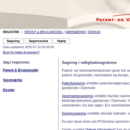
REGISTRE
–
PATENT & BRUGSMODEL
|
VAREMÆRKE
|
DESIGN
Data opdateret 2026-07-10 00:05:00
Brug for hjælp til søgning?
Søg i registrene:
Søgning i rettighedsregistrene
Patent & Brugsmodel
Patent- og Varemærkestyrelsen giver her a
patent, brugsmodel, varemærke og design.
Varemærke
Patentsagerne
omfatter patentansøgninger,
gældende i Danmark.
Design
Varemærkesagerne
omfatter danske varemæ
Madridprotokollen) gældende i Danmark. 
varemærker. Du kan søge i EU-varemærker
Designsagerne
omfatter danske mønster- o
Du kan læse mere om PVSonline servicen 
Under punktet
"Aktuel information"
kan du bl