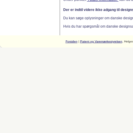
Der er indtil videre ikke adgang til desig
Du kan søge oplysninger om danske desig
Hvis du har spørgsmål om danske designsager
Forsiden
|
Patent og Varemærkestyrelsen
, Helge