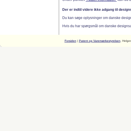
Der er indtil videre ikke adgang til desig
Du kan søge oplysninger om danske desig
Hvis du har spørgsmål om danske designsager
Forsiden
|
Patent og Varemærkestyrelsen
, Helge