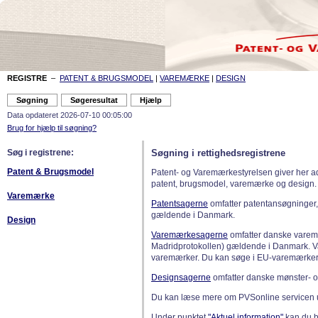
REGISTRE
–
PATENT & BRUGSMODEL
|
VAREMÆRKE
|
DESIGN
Data opdateret 2026-07-10 00:05:00
Brug for hjælp til søgning?
Søg i registrene:
Søgning i rettighedsregistrene
Patent & Brugsmodel
Patent- og Varemærkestyrelsen giver her a
patent, brugsmodel, varemærke og design.
Varemærke
Patentsagerne
omfatter patentansøgninger,
gældende i Danmark.
Design
Varemærkesagerne
omfatter danske varemæ
Madridprotokollen) gældende i Danmark. 
varemærker. Du kan søge i EU-varemærker
Designsagerne
omfatter danske mønster- o
Du kan læse mere om PVSonline servicen 
Under punktet
"Aktuel information"
kan du bl