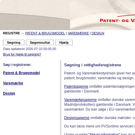
REGISTRE
–
PATENT & BRUGSMODEL
|
VAREMÆRKE
|
DESIGN
Data opdateret 2026-07-10 00:05:00
Brug for hjælp til søgning?
Søg i registrene:
Søgning i rettighedsregistrene
Patent & Brugsmodel
Patent- og Varemærkestyrelsen giver her a
patent, brugsmodel, varemærke og design.
Varemærke
Patentsagerne
omfatter patentansøgninger,
gældende i Danmark.
Design
Varemærkesagerne
omfatter danske varemæ
Madridprotokollen) gældende i Danmark. 
varemærker. Du kan søge i EU-varemærker
Designsagerne
omfatter danske mønster- o
Du kan læse mere om PVSonline servicen 
Under punktet
"Aktuel information"
kan du bl