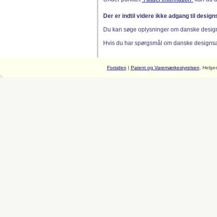
Der er indtil videre ikke adgang til desig
Du kan søge oplysninger om danske desig
Hvis du har spørgsmål om danske designsager
Forsiden
|
Patent og Varemærkestyrelsen
, Helge