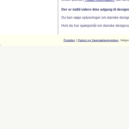
Der er indtil videre ikke adgang til desig
Du kan søge oplysninger om danske desig
Hvis du har spørgsmål om danske designsager
Forsiden
|
Patent og Varemærkestyrelsen
, Helge