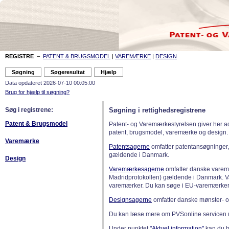
REGISTRE
–
PATENT & BRUGSMODEL
|
VAREMÆRKE
|
DESIGN
Data opdateret 2026-07-10 00:05:00
Brug for hjælp til søgning?
Søg i registrene:
Søgning i rettighedsregistrene
Patent & Brugsmodel
Patent- og Varemærkestyrelsen giver her a
patent, brugsmodel, varemærke og design.
Varemærke
Patentsagerne
omfatter patentansøgninger,
gældende i Danmark.
Design
Varemærkesagerne
omfatter danske varemæ
Madridprotokollen) gældende i Danmark. 
varemærker. Du kan søge i EU-varemærker
Designsagerne
omfatter danske mønster- o
Du kan læse mere om PVSonline servicen 
Under punktet
"Aktuel information"
kan du bl