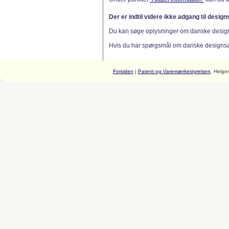
Der er indtil videre ikke adgang til desig
Du kan søge oplysninger om danske desig
Hvis du har spørgsmål om danske designsager
Forsiden
|
Patent og Varemærkestyrelsen
, Helge