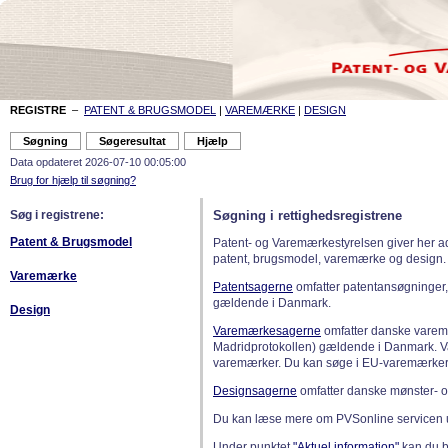
REGISTRE
–
PATENT & BRUGSMODEL
|
VAREMÆRKE
|
DESIGN
Data opdateret 2026-07-10 00:05:00
Brug for hjælp til søgning?
Søg i registrene:
Søgning i rettighedsregistrene
Patent & Brugsmodel
Patent- og Varemærkestyrelsen giver her a
patent, brugsmodel, varemærke og design.
Varemærke
Patentsagerne
omfatter patentansøgninger,
gældende i Danmark.
Design
Varemærkesagerne
omfatter danske varemæ
Madridprotokollen) gældende i Danmark. 
varemærker. Du kan søge i EU-varemærker
Designsagerne
omfatter danske mønster- o
Du kan læse mere om PVSonline servicen 
Under punktet
"Aktuel information"
kan du bl