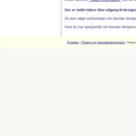
Der er indtil videre ikke adgang til desig
Du kan søge oplysninger om danske desig
Hvis du har spørgsmål om danske designsager
Forsiden
|
Patent og Varemærkestyrelsen
, Helge