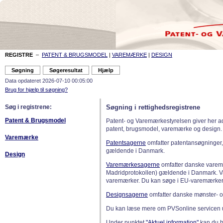
REGISTRE
–
PATENT & BRUGSMODEL
|
VAREMÆRKE
|
DESIGN
Data opdateret 2026-07-10 00:05:00
Brug for hjælp til søgning?
Søg i registrene:
Søgning i rettighedsregistrene
Patent & Brugsmodel
Patent- og Varemærkestyrelsen giver her a
patent, brugsmodel, varemærke og design.
Varemærke
Patentsagerne
omfatter patentansøgninger,
gældende i Danmark.
Design
Varemærkesagerne
omfatter danske varemæ
Madridprotokollen) gældende i Danmark. 
varemærker. Du kan søge i EU-varemærker
Designsagerne
omfatter danske mønster- o
Du kan læse mere om PVSonline servicen 
Under punktet
"Aktuel information"
kan du bl