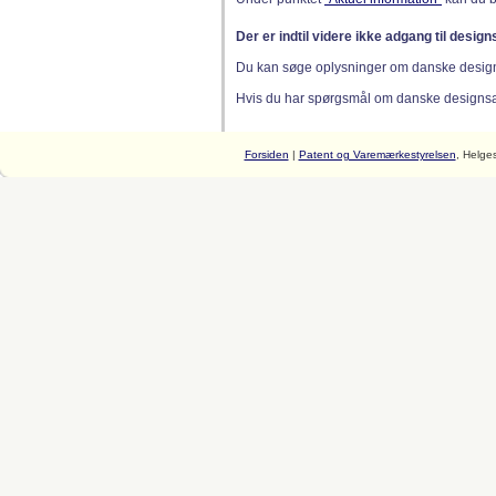
Der er indtil videre ikke adgang til desig
Du kan søge oplysninger om danske desig
Hvis du har spørgsmål om danske designsager
Forsiden
|
Patent og Varemærkestyrelsen
, Helge