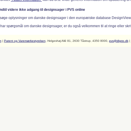
indtil videre ikke adgang til designsager i PVS online
søge oplysninger om danske designsager i den europæiske database DesignVie
 har spørgsmål om danske designsager, er du også velkommen til at ringe eller skriv
n
|
Patent og Varemærkestyrelsen
, Helgeshøj Allé 81, 2630 Tåstrup, 4350 8000,
pvs@dkpto.dk
|