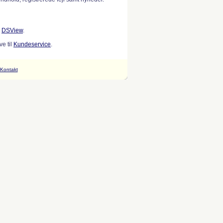
w
DSView
.
e til
Kundeservice
.
Kontakt