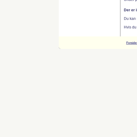
Der er 
Du kan 
Hvis du
Forside