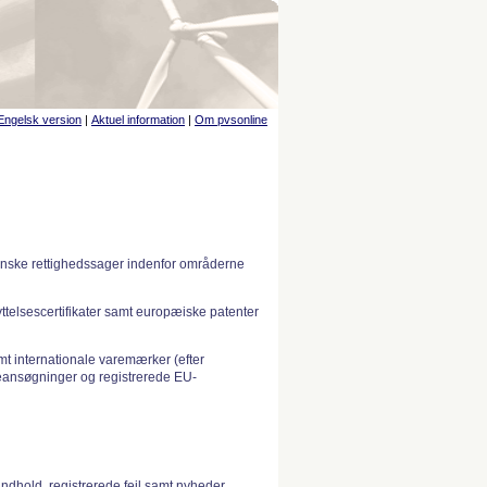
Engelsk version
|
Aktuel information
|
Om pvsonline
anske rettighedssager indenfor områderne
telsescertifikater samt europæiske patenter
 internationale varemærker (efter
ansøgninger og registrerede EU-
indhold, registrerede fejl samt nyheder.