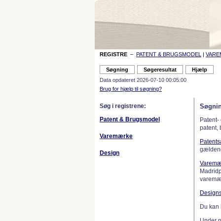
REGISTRE
–
PATENT & BRUGSMODEL
|
VAR
Data opdateret 2026-07-10 00:05:00
Brug for hjælp til søgning?
Søg i registrene:
Søgnin
Patent & Brugsmodel
Patent-
patent,
Varemærke
Patent
gælden
Design
Varemæ
Madridp
varemær
Design
Du kan 
Under 