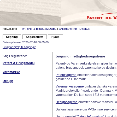
REGISTRE
–
PATENT & BRUGSMODEL
|
VAREMÆRKE
|
DESIGN
Data opdateret 2026-07-10 00:05:00
Brug for hjælp til søgning?
Søg i registrene:
Søgning i rettighedsregistrene
Patent & Brugsmodel
Patent- og Varemærkestyrelsen giver her a
patent, brugsmodel, varemærke og design.
Varemærke
Patentsagerne
omfatter patentansøgninger,
gældende i Danmark.
Design
Varemærkesagerne
omfatter danske varemæ
Madridprotokollen) gældende i Danmark. 
varemærker. Du kan søge i EU-varemærker
Designsagerne
omfatter danske mønster- o
Du kan læse mere om PVSonline servicen 
Under punktet
"Aktuel information"
kan du bl