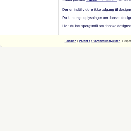
Der er indtil videre ikke adgang til desig
Du kan søge oplysninger om danske desig
Hvis du har spørgsmål om danske designsager
Forsiden
|
Patent og Varemærkestyrelsen
, Helge