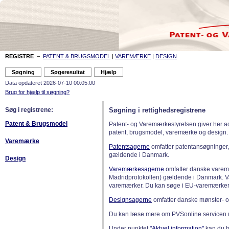
REGISTRE
–
PATENT & BRUGSMODEL
|
VAREMÆRKE
|
DESIGN
Data opdateret 2026-07-10 00:05:00
Brug for hjælp til søgning?
Søg i registrene:
Søgning i rettighedsregistrene
Patent & Brugsmodel
Patent- og Varemærkestyrelsen giver her a
patent, brugsmodel, varemærke og design.
Varemærke
Patentsagerne
omfatter patentansøgninger,
gældende i Danmark.
Design
Varemærkesagerne
omfatter danske varemæ
Madridprotokollen) gældende i Danmark. 
varemærker. Du kan søge i EU-varemærker
Designsagerne
omfatter danske mønster- o
Du kan læse mere om PVSonline servicen 
Under punktet
"Aktuel information"
kan du bl