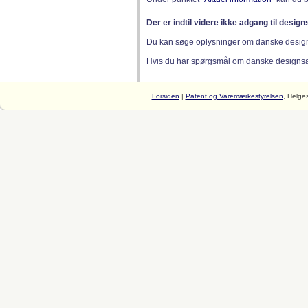
Der er indtil videre ikke adgang til desig
Du kan søge oplysninger om danske desig
Hvis du har spørgsmål om danske designsager
Forsiden
|
Patent og Varemærkestyrelsen
, Helge