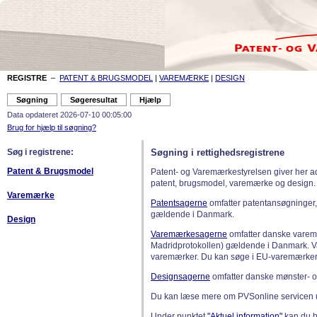
REGISTRE
–
PATENT & BRUGSMODEL
|
VAREMÆRKE
|
DESIGN
Data opdateret 2026-07-10 00:05:00
Brug for hjælp til søgning?
Søg i registrene:
Søgning i rettighedsregistrene
Patent & Brugsmodel
Patent- og Varemærkestyrelsen giver her a
patent, brugsmodel, varemærke og design.
Varemærke
Patentsagerne
omfatter patentansøgninger,
gældende i Danmark.
Design
Varemærkesagerne
omfatter danske varemæ
Madridprotokollen) gældende i Danmark. 
varemærker. Du kan søge i EU-varemærker
Designsagerne
omfatter danske mønster- o
Du kan læse mere om PVSonline servicen 
Under punktet
"Aktuel information"
kan du bl