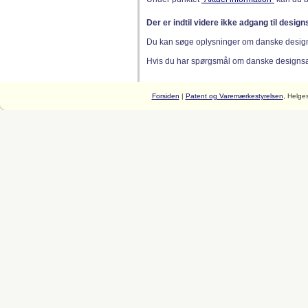
Der er indtil videre ikke adgang til desig
Du kan søge oplysninger om danske desig
Hvis du har spørgsmål om danske designsager
Forsiden
|
Patent og Varemærkestyrelsen
, Helge