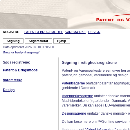
REGISTRE
–
PATENT & BRUGSMODEL
|
VAREMÆRKE
|
DESIGN
Data opdateret 2026-07-10 00:05:00
Brug for hjælp til søgning?
Søg i registrene:
Søgning i rettighedsregistrene
Patent & Brugsmodel
Patent- og Varemærkestyrelsen giver her a
patent, brugsmodel, varemærke og design.
Varemærke
Patentsagerne
omfatter patentansøgninger,
gældende i Danmark.
Design
Varemærkesagerne
omfatter danske varemæ
Madridprotokollen) gældende i Danmark. 
varemærker. Du kan søge i EU-varemærker
Designsagerne
omfatter danske mønster- o
Du kan læse mere om PVSonline servicen 
Under punktet
"Aktuel information"
kan du bl