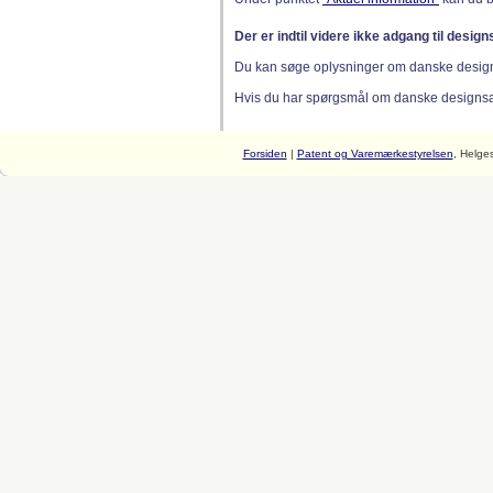
Der er indtil videre ikke adgang til desig
Du kan søge oplysninger om danske desig
Hvis du har spørgsmål om danske designsager
Forsiden
|
Patent og Varemærkestyrelsen
, Helge