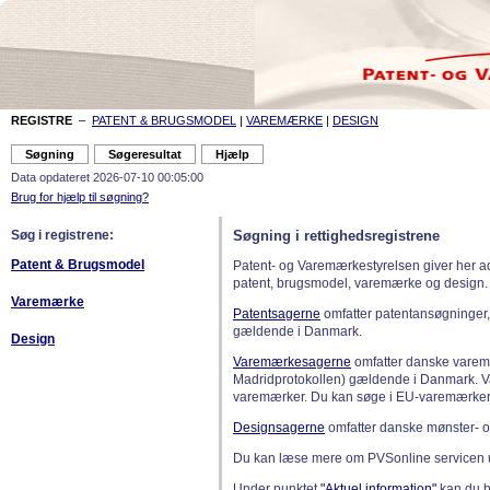
REGISTRE
–
PATENT & BRUGSMODEL
|
VAREMÆRKE
|
DESIGN
Data opdateret 2026-07-10 00:05:00
Brug for hjælp til søgning?
Søg i registrene:
Søgning i rettighedsregistrene
Patent & Brugsmodel
Patent- og Varemærkestyrelsen giver her a
patent, brugsmodel, varemærke og design.
Varemærke
Patentsagerne
omfatter patentansøgninger,
gældende i Danmark.
Design
Varemærkesagerne
omfatter danske varemæ
Madridprotokollen) gældende i Danmark. 
varemærker. Du kan søge i EU-varemærker
Designsagerne
omfatter danske mønster- o
Du kan læse mere om PVSonline servicen 
Under punktet
"Aktuel information"
kan du bl