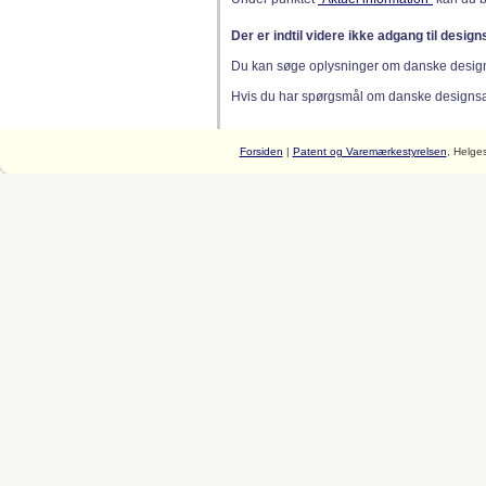
Der er indtil videre ikke adgang til desig
Du kan søge oplysninger om danske desig
Hvis du har spørgsmål om danske designsager
Forsiden
|
Patent og Varemærkestyrelsen
, Helge