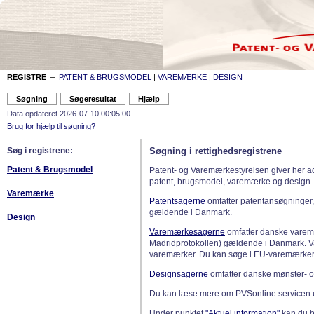
REGISTRE
–
PATENT & BRUGSMODEL
|
VAREMÆRKE
|
DESIGN
Data opdateret 2026-07-10 00:05:00
Brug for hjælp til søgning?
Søg i registrene:
Søgning i rettighedsregistrene
Patent & Brugsmodel
Patent- og Varemærkestyrelsen giver her a
patent, brugsmodel, varemærke og design.
Varemærke
Patentsagerne
omfatter patentansøgninger,
gældende i Danmark.
Design
Varemærkesagerne
omfatter danske varemæ
Madridprotokollen) gældende i Danmark. 
varemærker. Du kan søge i EU-varemærker
Designsagerne
omfatter danske mønster- o
Du kan læse mere om PVSonline servicen 
Under punktet
"Aktuel information"
kan du bl