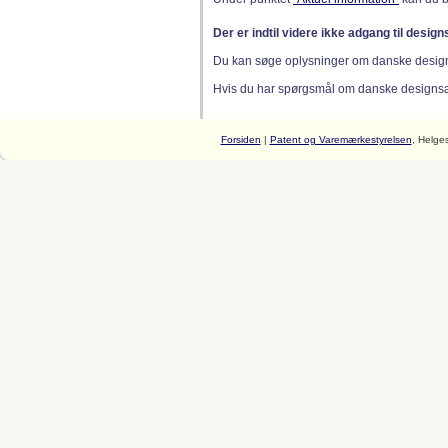
Der er indtil videre ikke adgang til desig
Du kan søge oplysninger om danske desig
Hvis du har spørgsmål om danske designsager
Forsiden
|
Patent og Varemærkestyrelsen
, Helge