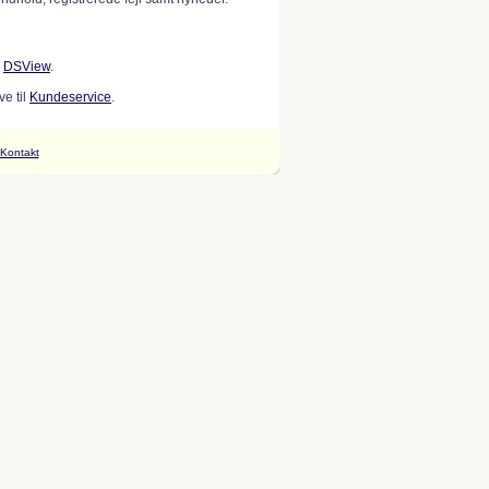
w
DSView
.
e til
Kundeservice
.
Kontakt