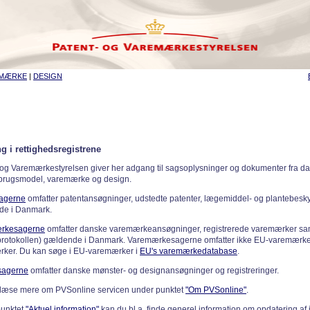
EMÆRKE
|
DESIGN
g i rettighedsregistrene
 og Varemærkestyrelsen giver her adgang til sagsoplysninger og dokumenter fra d
 brugsmodel, varemærke og design.
sagerne
omfatter patentansøgninger, udstedte patenter, lægemiddel- og plantebeskyt
de i Danmark.
rkesagerne
omfatter danske varemærkeansøgninger, registrerede varemærker samt
rotokollen) gældende i Danmark. Varemærkesagerne omfatter ikke EU-varemærke
ker. Du kan søge i EU-varemærker i
EU's varemærkedatabase
.
sagerne
omfatter danske mønster- og designansøgninger og registreringer.
læse mere om PVSonline servicen under punktet
"Om PVSonline"
.
punktet
"Aktuel information"
kan du bl.a. finde generel information om opdatering af 