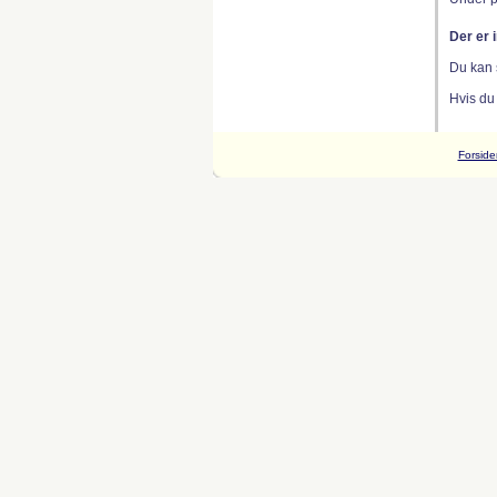
Der er 
Du kan 
Hvis du
Forside