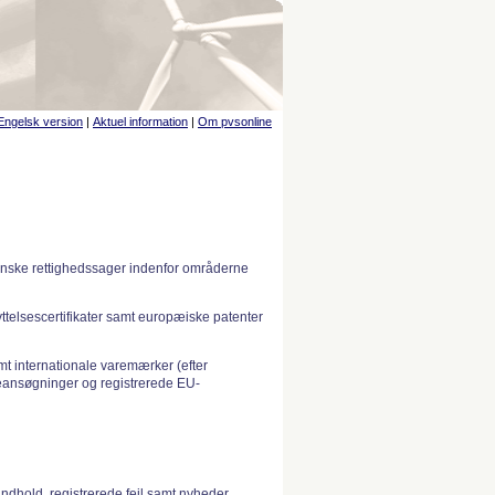
Engelsk version
|
Aktuel information
|
Om pvsonline
anske rettighedssager indenfor områderne
telsescertifikater samt europæiske patenter
 internationale varemærker (efter
ansøgninger og registrerede EU-
indhold, registrerede fejl samt nyheder.