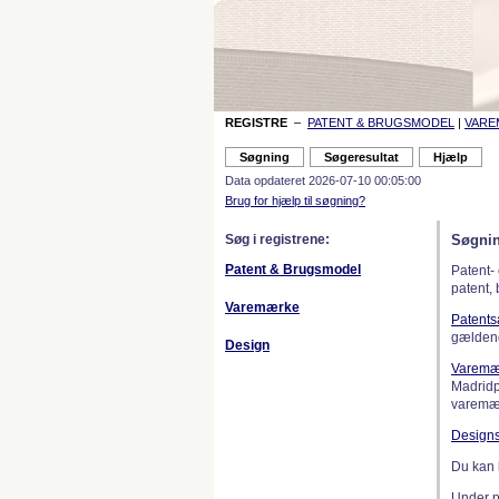
REGISTRE
–
PATENT & BRUGSMODEL
|
VAR
Data opdateret 2026-07-10 00:05:00
Brug for hjælp til søgning?
Søg i registrene:
Søgnin
Patent & Brugsmodel
Patent-
patent,
Varemærke
Patent
gælden
Design
Varemæ
Madridp
varemær
Design
Du kan 
Under 