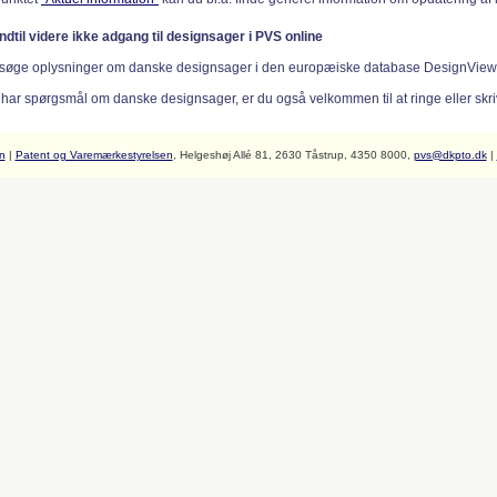
indtil videre ikke adgang til designsager i PVS online
søge oplysninger om danske designsager i den europæiske database DesignVie
 har spørgsmål om danske designsager, er du også velkommen til at ringe eller skriv
n
|
Patent og Varemærkestyrelsen
, Helgeshøj Allé 81, 2630 Tåstrup, 4350 8000,
pvs@dkpto.dk
|