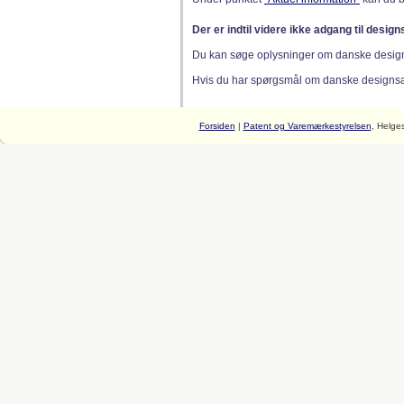
Der er indtil videre ikke adgang til desig
Du kan søge oplysninger om danske desig
Hvis du har spørgsmål om danske designsager
Forsiden
|
Patent og Varemærkestyrelsen
, Helge