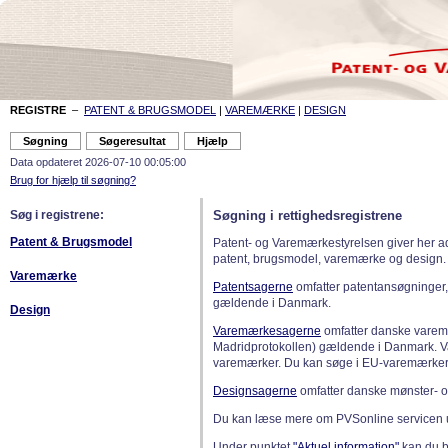
REGISTRE
–
PATENT & BRUGSMODEL
|
VAREMÆRKE
|
DESIGN
Data opdateret 2026-07-10 00:05:00
Brug for hjælp til søgning?
Søg i registrene:
Søgning i rettighedsregistrene
Patent & Brugsmodel
Patent- og Varemærkestyrelsen giver her a
patent, brugsmodel, varemærke og design.
Varemærke
Patentsagerne
omfatter patentansøgninger,
gældende i Danmark.
Design
Varemærkesagerne
omfatter danske varemæ
Madridprotokollen) gældende i Danmark. 
varemærker. Du kan søge i EU-varemærker
Designsagerne
omfatter danske mønster- o
Du kan læse mere om PVSonline servicen 
Under punktet
"Aktuel information"
kan du bl