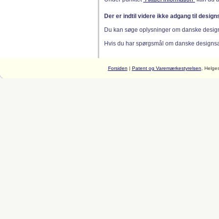
Der er indtil videre ikke adgang til desig
Du kan søge oplysninger om danske desig
Hvis du har spørgsmål om danske designsager
Forsiden
|
Patent og Varemærkestyrelsen
, Helge