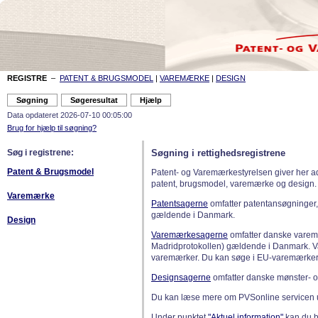
REGISTRE
–
PATENT & BRUGSMODEL
|
VAREMÆRKE
|
DESIGN
Data opdateret 2026-07-10 00:05:00
Brug for hjælp til søgning?
Søg i registrene:
Søgning i rettighedsregistrene
Patent & Brugsmodel
Patent- og Varemærkestyrelsen giver her a
patent, brugsmodel, varemærke og design.
Varemærke
Patentsagerne
omfatter patentansøgninger,
gældende i Danmark.
Design
Varemærkesagerne
omfatter danske varemæ
Madridprotokollen) gældende i Danmark. 
varemærker. Du kan søge i EU-varemærker
Designsagerne
omfatter danske mønster- o
Du kan læse mere om PVSonline servicen 
Under punktet
"Aktuel information"
kan du bl