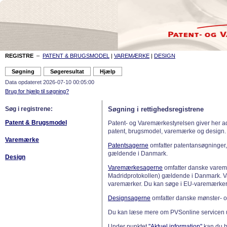
REGISTRE
–
PATENT & BRUGSMODEL
|
VAREMÆRKE
|
DESIGN
Data opdateret 2026-07-10 00:05:00
Brug for hjælp til søgning?
Søg i registrene:
Søgning i rettighedsregistrene
Patent & Brugsmodel
Patent- og Varemærkestyrelsen giver her a
patent, brugsmodel, varemærke og design.
Varemærke
Patentsagerne
omfatter patentansøgninger,
gældende i Danmark.
Design
Varemærkesagerne
omfatter danske varemæ
Madridprotokollen) gældende i Danmark. 
varemærker. Du kan søge i EU-varemærker
Designsagerne
omfatter danske mønster- o
Du kan læse mere om PVSonline servicen 
Under punktet
"Aktuel information"
kan du bl