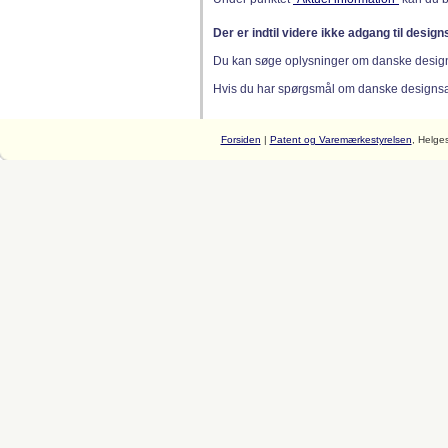
Der er indtil videre ikke adgang til desig
Du kan søge oplysninger om danske desig
Hvis du har spørgsmål om danske designsager
Forsiden
|
Patent og Varemærkestyrelsen
, Helge