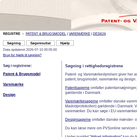
REGISTRE
–
PATENT & BRUGSMODEL
|
VAREMÆRKE
|
DESIGN
Data opdateret 2026-07-10 00:05:00
Brug for hjælp til søgning?
Søg i registrene:
Søgning i rettighedsregistrene
Patent & Brugsmodel
Patent- og Varemærkestyrelsen giver her a
patent, brugsmodel, varemærke og design.
Varemærke
Patentsagerne
omfatter patentansøgninger,
gældende i Danmark.
Design
Varemærkesagerne
omfatter danske varemæ
Madridprotokollen) gældende i Danmark. 
varemærker. Du kan søge i EU-varemærker
Designsagerne
omfatter danske mønster- o
Du kan læse mere om PVSonline servicen 
Under punktet
"Aktuel information"
kan du bl