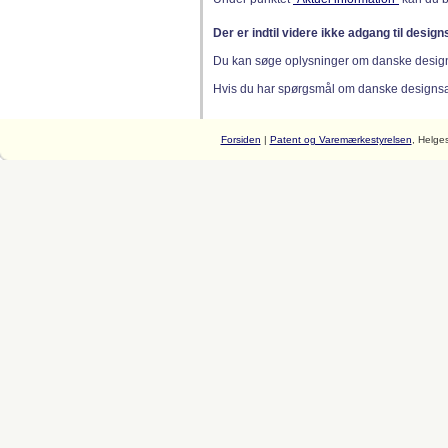
Der er indtil videre ikke adgang til desig
Du kan søge oplysninger om danske desig
Hvis du har spørgsmål om danske designsager
Forsiden
|
Patent og Varemærkestyrelsen
, Helge