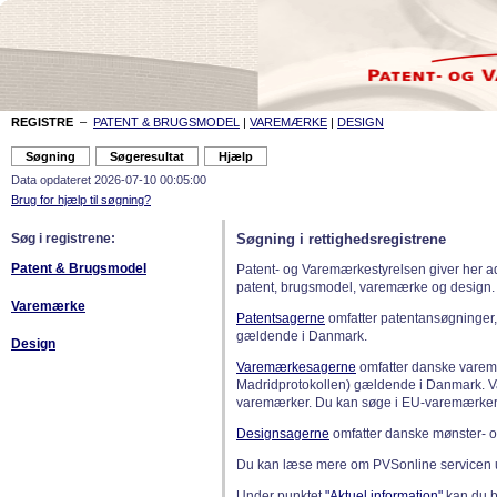
REGISTRE
–
PATENT & BRUGSMODEL
|
VAREMÆRKE
|
DESIGN
Data opdateret 2026-07-10 00:05:00
Brug for hjælp til søgning?
Søg i registrene:
Søgning i rettighedsregistrene
Patent & Brugsmodel
Patent- og Varemærkestyrelsen giver her a
patent, brugsmodel, varemærke og design.
Varemærke
Patentsagerne
omfatter patentansøgninger,
gældende i Danmark.
Design
Varemærkesagerne
omfatter danske varemæ
Madridprotokollen) gældende i Danmark. 
varemærker. Du kan søge i EU-varemærker
Designsagerne
omfatter danske mønster- o
Du kan læse mere om PVSonline servicen 
Under punktet
"Aktuel information"
kan du bl