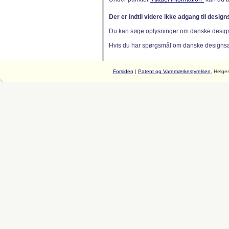
Der er indtil videre ikke adgang til desig
Du kan søge oplysninger om danske desig
Hvis du har spørgsmål om danske designsager
Forsiden
|
Patent og Varemærkestyrelsen
, Helge