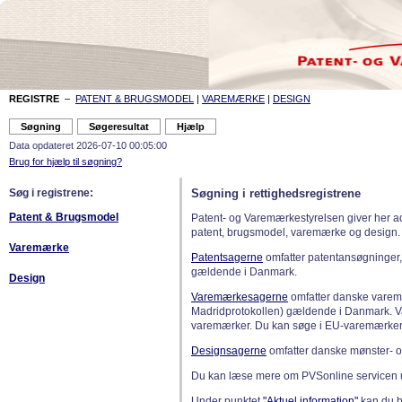
REGISTRE
–
PATENT & BRUGSMODEL
|
VAREMÆRKE
|
DESIGN
Data opdateret 2026-07-10 00:05:00
Brug for hjælp til søgning?
Søg i registrene:
Søgning i rettighedsregistrene
Patent & Brugsmodel
Patent- og Varemærkestyrelsen giver her a
patent, brugsmodel, varemærke og design.
Varemærke
Patentsagerne
omfatter patentansøgninger,
gældende i Danmark.
Design
Varemærkesagerne
omfatter danske varemæ
Madridprotokollen) gældende i Danmark. 
varemærker. Du kan søge i EU-varemærker
Designsagerne
omfatter danske mønster- o
Du kan læse mere om PVSonline servicen 
Under punktet
"Aktuel information"
kan du bl