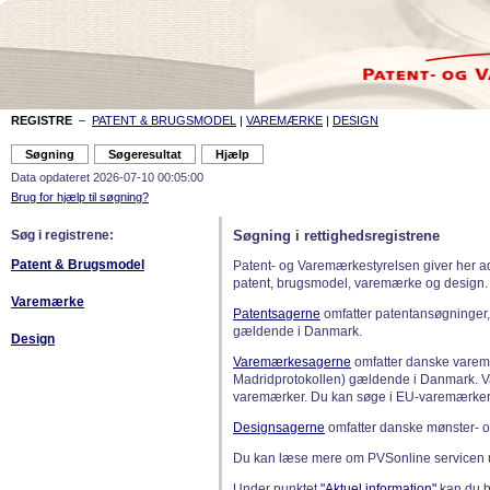
REGISTRE
–
PATENT & BRUGSMODEL
|
VAREMÆRKE
|
DESIGN
Data opdateret 2026-07-10 00:05:00
Brug for hjælp til søgning?
Søg i registrene:
Søgning i rettighedsregistrene
Patent & Brugsmodel
Patent- og Varemærkestyrelsen giver her a
patent, brugsmodel, varemærke og design.
Varemærke
Patentsagerne
omfatter patentansøgninger,
gældende i Danmark.
Design
Varemærkesagerne
omfatter danske varemæ
Madridprotokollen) gældende i Danmark. 
varemærker. Du kan søge i EU-varemærker
Designsagerne
omfatter danske mønster- o
Du kan læse mere om PVSonline servicen 
Under punktet
"Aktuel information"
kan du bl