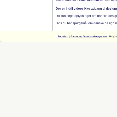
Der er indtil videre ikke adgang til desig
Du kan søge oplysninger om danske desig
Hvis du har spørgsmål om danske designsager
Forsiden
|
Patent og Varemærkestyrelsen
, Helge