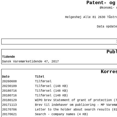
Patent- og
Økonomi- 
Helgeshøj Alle 81 2630 Tåstr
Data opdate
Pub
Tidende
Dansk Varemærketidende 47, 2017
Korre
Dato
Titel
20260608
Tilførsel
20230109
Tilførsel (148 KB)
20180716
Tilførsel (148 KB)
20180716
Tilførsel (148 KB)
20180129
WIPO brev Statement of grant of protection (
20171113
Brev til indehaver om publicering - MP Varem
20170706
Letter to the holder about search results (8
20170621
Search - company names (4 KB)