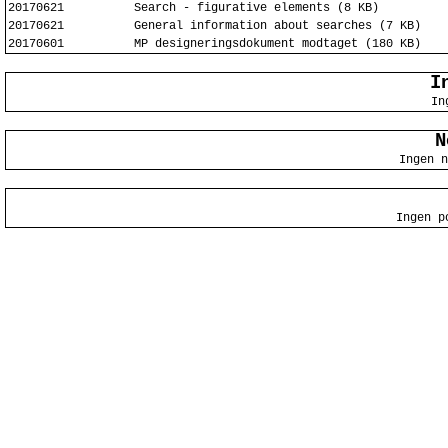
20170621
Search - figurative elements (8 KB)
20170621
General information about searches (7 KB)
20170601
MP designeringsdokument modtaget (180 KB)
I
In
N
Ingen n
Ingen p