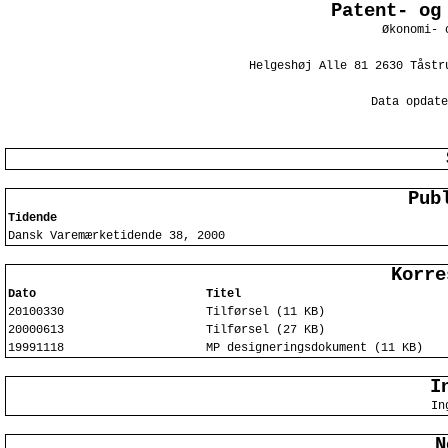
Patent- og
Økonomi- 
Helgeshøj Alle 81 2630 Tåstr
Data opdate
Pub
Tidende
Dansk Varemærketidende 38, 2000
Korre
Dato
Titel
20100330
Tilførsel (11 KB)
20000613
Tilførsel (27 KB)
19991118
MP designeringsdokument (11 KB)
I
In
N