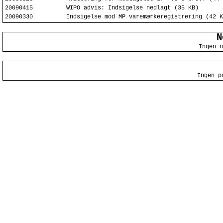
20090415
WIPO advis: Indsigelse nedlagt (35 KB)
20090330
Indsigelse mod MP varemærkeregistrering (42 K
N
Ingen n
Ingen p