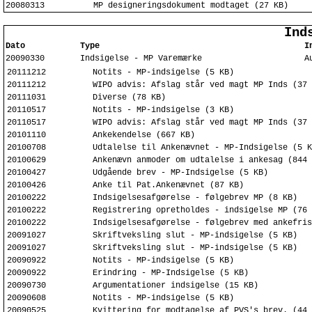
20080313
MP designeringsdokument modtaget (27 KB)
Ind
Dato
Type
I
20090330
Indsigelse - MP Varemærke
A
20111212
Notits - MP-indsigelse (5 KB)
20111212
WIPO advis: Afslag står ved magt MP Inds (37 
20111031
Diverse (78 KB)
20110517
Notits - MP-indsigelse (3 KB)
20110517
WIPO advis: Afslag står ved magt MP Inds (37 
20101110
Ankekendelse (667 KB)
20100708
Udtalelse til Ankenævnet - MP-Indsigelse (5 K
20100629
Ankenævn anmoder om udtalelse i ankesag (844 
20100427
Udgående brev - MP-Indsigelse (5 KB)
20100426
Anke til Pat.Ankenævnet (87 KB)
20100222
Indsigelsesafgørelse - følgebrev MP (8 KB)
20100222
Registrering opretholdes - indsigelse MP (76 
20100222
Indsigelsesafgørelse - følgebrev med ankefris
20091027
Skriftveksling slut - MP-indsigelse (5 KB)
20091027
Skriftveksling slut - MP-indsigelse (5 KB)
20090922
Notits - MP-indsigelse (5 KB)
20090922
Erindring - MP-Indsigelse (5 KB)
20090730
Argumentationer indsigelse (15 KB)
20090608
Notits - MP-indsigelse (5 KB)
20090525
Kvittering for modtagelse af PVS's brev. (44 