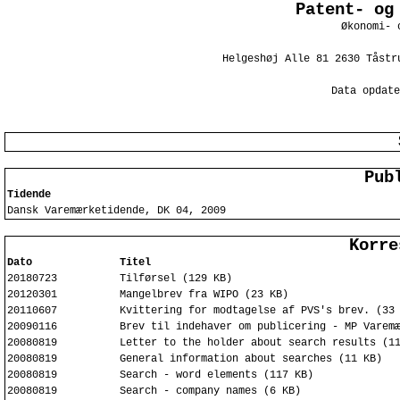
Patent- og
Økonomi- 
Helgeshøj Alle 81 2630 Tåstr
Data opdate
Pub
Tidende
Dansk Varemærketidende, DK 04, 2009
Korre
Dato
Titel
20180723
Tilførsel (129 KB)
20120301
Mangelbrev fra WIPO (23 KB)
20110607
Kvittering for modtagelse af PVS's brev. (33
20090116
Brev til indehaver om publicering - MP Varem
20080819
Letter to the holder about search results (1
20080819
General information about searches (11 KB)
20080819
Search - word elements (117 KB)
20080819
Search - company names (6 KB)