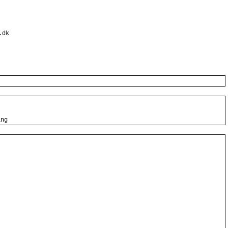
.dk
ing