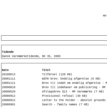
He
Tidende
Dansk Varemærketidende, DK 35, 2009
Dato
Titel
20180613
Tilførsel (128 KB)
20091111
WIPO brev: Endelig afgørelse (6 KB)
20091111
Brev til indeh om endelig afgørelse - 
20090818
Brev til indehaver om publicering - MP
20090529
Afslagsbrev §13 - MP Varemærke (7 KB)
20080912
Provisional refusal (30 KB)
20080912
Letter to the holder - absolut grounds
20080901
Search - family names (7 KB)