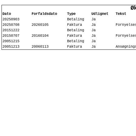
Ø
Dato
Forfaldsdato
Type
Udlignet
Tekst
20250903
Betaling
Ja
20250708
20260105
Faktura
Ja
Fornyelse
20151222
Betaling
Ja
20150707
20160104
Faktura
Ja
Fornyelse
20051215
Betaling
Ja
20051213
20060113
Faktura
Ja
Ansøgning