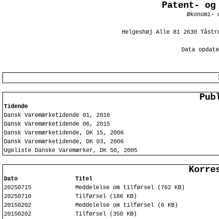
Patent- og
Økonomi- 
Helgeshøj Alle 81 2630 Tåstr
Data opdate
Pub
Tidende
Dansk Varemærketidende 01, 2016
Dansk Varemærketidende 06, 2015
Dansk Varemærketidende, DK 15, 2006
Dansk Varemærketidende, DK 03, 2006
Ugeliste Danske Varemærker, DK 50, 2005
Korre
Dato
Titel
20250715
Meddelelse om tilførsel (762 KB)
20250710
Tilførsel (186 KB)
20150202
Meddelelse om tilførsel (6 KB)
20150202
Tilførsel (350 KB)