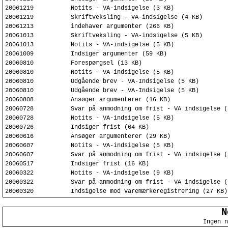
20061219
Notits - VA-indsigelse (3 KB)
20061219
Skriftveksling - VA-indsigelse (4 KB)
20061213
indehaver argumenter (266 KB)
20061013
Skriftveksling - VA-indsigelse (5 KB)
20061013
Notits - VA-indsigelse (5 KB)
20061009
Indsiger argumenter (59 KB)
20060810
Forespørgsel (13 KB)
20060810
Notits - VA-indsigelse (5 KB)
20060810
Udgående brev - VA-Indsigelse (5 KB)
20060810
Udgående brev - VA-Indsigelse (5 KB)
20060808
Ansøger argumenterer (16 KB)
20060728
Svar på anmodning om frist - VA indsigelse (
20060728
Notits - VA-indsigelse (5 KB)
20060726
Indsiger frist (64 KB)
20060616
Ansøger argumenterer (29 KB)
20060607
Notits - VA-indsigelse (5 KB)
20060607
Svar på anmodning om frist - VA indsigelse (
20060517
Indsiger frist (16 KB)
20060322
Notits - VA-indsigelse (9 KB)
20060322
Svar på anmodning om frist - VA indsigelse (
20060320
Indsigelse mod varemærkeregistrering (27 KB)
N
Ingen n