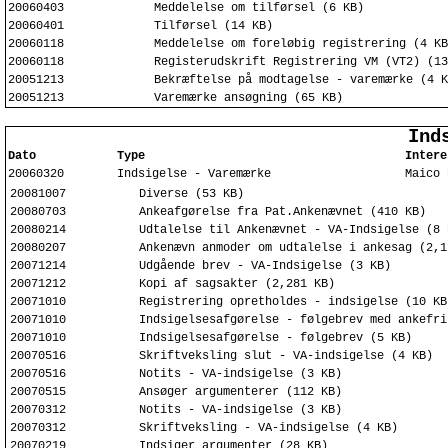
20060403
Meddelelse om tilførsel (6 KB)
20060401
Tilførsel (14 KB)
20060118
Meddelelse om foreløbig registrering (4 KB
20060118
Registerudskrift Registrering VM (VT2) (13
20051213
Bekræftelse på modtagelse - varemærke (4 K
20051213
Varemærke ansøgning (65 KB)
Ind
Dato
Type
Intere
20060320
Indsigelse - Varemærke
Maico 
20081007
Diverse (53 KB)
20080703
Ankeafgørelse fra Pat.Ankenævnet (410 KB)
20080214
Udtalelse til Ankenævnet - VA-Indsigelse (8 
20080207
Ankenævn anmoder om udtalelse i ankesag (2,1
20071214
Udgående brev - VA-Indsigelse (3 KB)
20071212
Kopi af sagsakter (2,281 KB)
20071010
Registrering opretholdes - indsigelse (10 KB
20071010
Indsigelsesafgørelse - følgebrev med ankefri
20071010
Indsigelsesafgørelse - følgebrev (5 KB)
20070516
Skriftveksling slut - VA-indsigelse (4 KB)
20070516
Notits - VA-indsigelse (3 KB)
20070515
Ansøger argumenterer (112 KB)
20070312
Notits - VA-indsigelse (3 KB)
20070312
Skriftveksling - VA-indsigelse (4 KB)
20070219
Indsiger argumenter (28 KB)