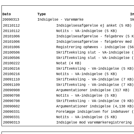
Dato
Type
I
20090313
Indsigelse - Varemærke
S
20110112
Indsigelsesafgørelse ej anket (5 KB)
20110112
Notits - VA-indsigelse (5 KB)
20101006
Indsigelsesafgørelse - følgebrev (5 K
20101006
Indsigelsesafgørelse - følgebrev med 
20101006
Registrering ophæves - indsigelse (56
20100506
Skriftveksling slut - VA-indsigelse (
20100506
Skriftveksling slut - VA-indsigelse (
20100222
Notat (4 KB)
20100216
Skriftveksling - VA-indsigelse (5 KB)
20100216
Notits - VA-indsigelse (5 KB)
20091110
Skriftveksling - VA-indsigelse (7 KB)
20091109
Skriftveksling - VA-indsigelse (7 KB)
20090908
Argumentationer indsigelse (317 KB)
20090708
Notits - VA-indsigelse (5 KB)
20090708
Skriftveksling - VA-indsigelse (9 KB)
20090602
Argumentationer indsigelse (4,138 KB)
20090331
Forelægge indsigelsen for indehaver (
20090331
Notits - VA-indsigelse (5 KB)
20090313
Indsigelse mod varemærkeregistrering 