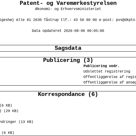
Patent- og Varemærkestyrelsen
Økonomi- og Erhvervsministeriet
lgeshøj Alle 81 2630 Tåstrup tlf.: 43 50 80 00 e-post: pvs@dkpto
Data opdateret 2026-08-06 00:05:00
Sagsdata
Publicering (3)
Publicering vedr.
Udslettet registrering
Offentliggørelse af regi
Offentliggørelse af ansø
Korrespondance (6)
(6 KB)
) (29 KB)
ndringer (13 KB)
 (6 KB)