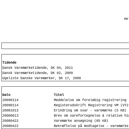
He
Tidende
Dansk Varemærketidende, DK 04, 2011
Dansk Varemærketidende, DK 02, 2009
Ugeliste Danske Varemærker, DK 17, 2008
Dato
Titel
20090114
Meddelelse om foreløbig registrering 
20090114
Registerudskrift Registrering VM (VT2
20081013
Erindring om svar - varemærke (5 KB)
20080613
Brev om varefortegnelse & relative hi
20080422
Varemærke ansøgning (85 KB)
20080422
Bekræftelse på modtagelse - varemærke