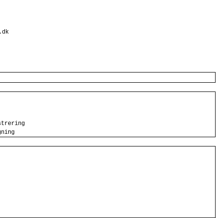
.dk
strering
gning