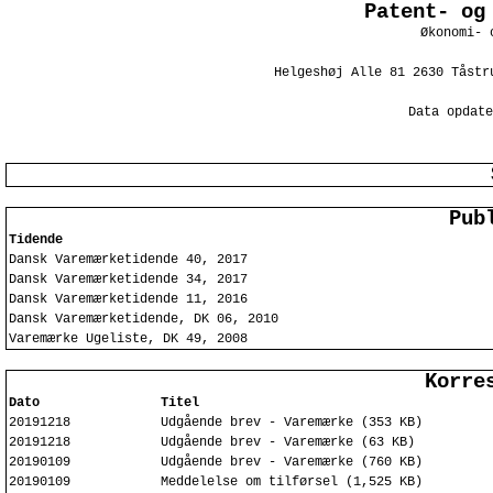
Patent- og
Økonomi- 
Helgeshøj Alle 81 2630 Tåstr
Data opdate
Pub
Tidende
Dansk Varemærketidende 40, 2017
Dansk Varemærketidende 34, 2017
Dansk Varemærketidende 11, 2016
Dansk Varemærketidende, DK 06, 2010
Varemærke Ugeliste, DK 49, 2008
Korre
Dato
Titel
20191218
Udgående brev - Varemærke (353 KB)
20191218
Udgående brev - Varemærke (63 KB)
20190109
Udgående brev - Varemærke (760 KB)
20190109
Meddelelse om tilførsel (1,525 KB)