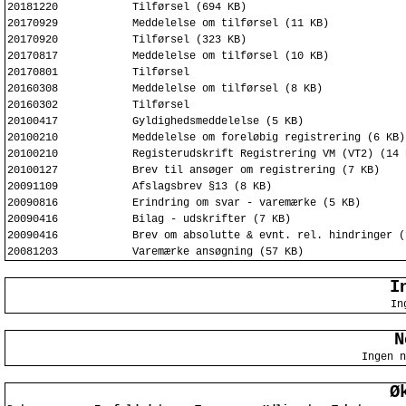
20181220
Tilførsel (694 KB)
20170929
Meddelelse om tilførsel (11 KB)
20170920
Tilførsel (323 KB)
20170817
Meddelelse om tilførsel (10 KB)
20170801
Tilførsel
20160308
Meddelelse om tilførsel (8 KB)
20160302
Tilførsel
20100417
Gyldighedsmeddelelse (5 KB)
20100210
Meddelelse om foreløbig registrering (6 KB)
20100210
Registerudskrift Registrering VM (VT2) (14 
20100127
Brev til ansøger om registrering (7 KB)
20091109
Afslagsbrev §13 (8 KB)
20090816
Erindring om svar - varemærke (5 KB)
20090416
Bilag - udskrifter (7 KB)
20090416
Brev om absolutte & evnt. rel. hindringer (
20081203
Varemærke ansøgning (57 KB)
I
In
N
Ingen n
Ø