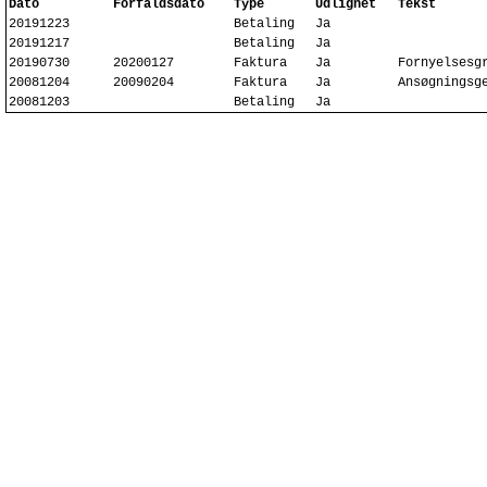
Dato
Forfaldsdato
Type
Udlignet
Tekst
20191223
Betaling
Ja
20191217
Betaling
Ja
20190730
20200127
Faktura
Ja
Fornyelsesg
20081204
20090204
Faktura
Ja
Ansøgningsg
20081203
Betaling
Ja